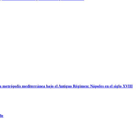
na metrópolis mediterránea bajo el Antiguo Régimen: Nápoles en el siglo XVIII
do