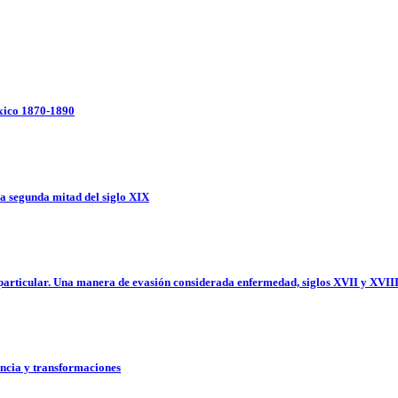
́xico 1870-1890
 la segunda mitad del siglo XIX
en particular. Una manera de evasión considerada enfermedad, siglos XVII y XVII
nencia y transformaciones