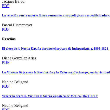
Jacques Barou
PDF
La relación con la muerte. Entre constantes antropológicas y especificidades
Pascal Hintermeyer
PDF
Reseñas
El clero de la Nueva España durante el proceso de Independencia, 1808-1821
Diana González Arias
PDF
La Mixteca Baja entre la Revolución y la Reforma. Cacicazgo, territorialidad
Nadine Béligand
PDF
Vencer la derrota. Vivir en la Sierra Zapoteca de México (1674-1707)
Nadine Béligand
PDF