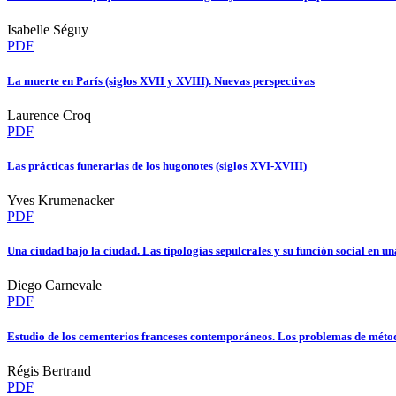
Isabelle Séguy
PDF
La muerte en París (siglos XVII y XVIII). Nuevas perspectivas
Laurence Croq
PDF
Las prácticas funerarias de los hugonotes (siglos XVI-XVIII)
Yves Krumenacker
PDF
Una ciudad bajo la ciudad. Las tipologías sepulcrales y su función social en u
Diego Carnevale
PDF
Estudio de los cementerios franceses contemporáneos. Los problemas de méto
Régis Bertrand
PDF