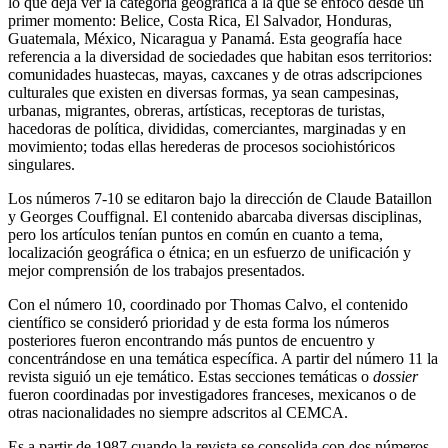
lo que deja ver la categoría geográfica a la que se enfocó desde un
primer momento: Belice, Costa Rica, El Salvador, Honduras,
Guatemala, México, Nicaragua y Panamá. Esta geografía hace
referencia a la diversidad de sociedades que habitan esos territorios:
comunidades huastecas, mayas, caxcanes y de otras adscripciones
culturales que existen en diversas formas, ya sean campesinas,
urbanas, migrantes, obreras, artísticas, receptoras de turistas,
hacedoras de política, divididas, comerciantes, marginadas y en
movimiento; todas ellas herederas de procesos sociohistóricos
singulares.
Los números 7-10 se editaron bajo la dirección de Claude Bataillon
y Georges Couffignal. El contenido abarcaba diversas disciplinas,
pero los artículos tenían puntos en común en cuanto a tema,
localización geográfica o étnica; en un esfuerzo de unificación y
mejor comprensión de los trabajos presentados.
Con el número 10, coordinado por Thomas Calvo, el contenido
científico se consideró prioridad y de esta forma los números
posteriores fueron encontrando más puntos de encuentro y
concentrándose en una temática específica. A partir del número 11 la
revista siguió un eje temático.
Estas secciones temáticas o
dossier
fueron coordinadas por investigadores franceses, mexicanos o de
otras nacionalidades no siempre adscritos al CEMCA.
Es a partir de 1987 cuando la revista se consolida con dos números