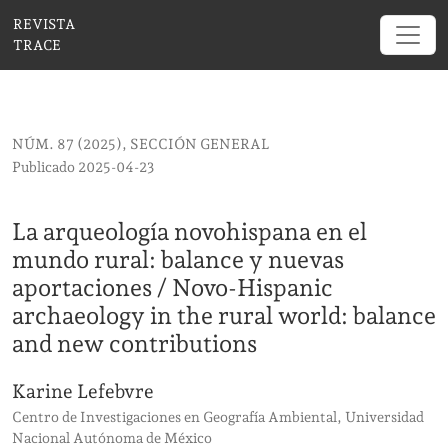
La arqueología novohispana en el mundo rural: ba
REVISTA
TRACE
NÚM. 87 (2025)
,
SECCIÓN GENERAL
Publicado 2025-04-23
La arqueología novohispana en el
mundo rural: balance y nuevas
aportaciones / Novo-Hispanic
archaeology in the rural world: balance
and new contributions
Karine Lefebvre
Centro de Investigaciones en Geografía Ambiental, Universidad
Nacional Autónoma de México