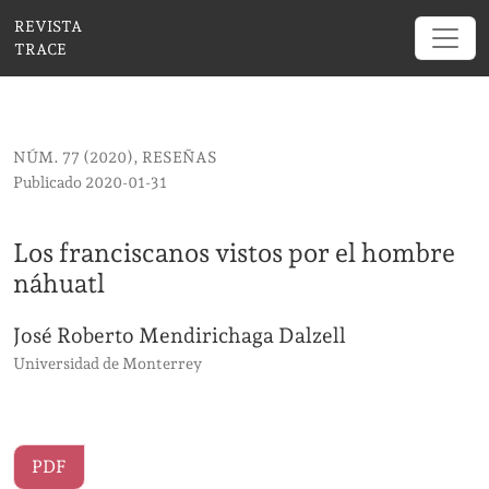
Los franciscanos vistos por el hombre náhuatl
REVISTA
TRACE
NÚM. 77 (2020)
,
RESEÑAS
Publicado 2020-01-31
Los franciscanos vistos por el hombre
náhuatl
José Roberto Mendirichaga Dalzell
Universidad de Monterrey
PDF