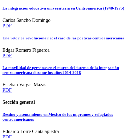
La integración educativa universitaria en Centroamérica (1948-1975)
Carlos Sancho Domingo
PDF
Una retórica revolucionaria: el caso de las poéticas centroamericanas
Edgar Romero Figueroa
PDF
La movilidad de personas en el marco del sistema de la integración
centroamericana durante los años 2014-2018
Esteban Vargas Mazas
PDF
Sección general
Destino y asentamiento en México de los migrantes y refugiados
centroamericanos
Eduardo Torre Cantalapiedra
PDF