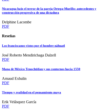
Nicaragua bajo el terror de la pareja Ortega-Murillo: antecedentes y
construcción progresiva de una dictadura
Delphine Lacombe
PDF
Reseñas
Los franciscanos vistos por el hombre náhuatl
José Roberto Mendirichaga Dalzell
PDF
Mapa de México Tenochtitlan y sus contornos hacia 1550
Arnaud Exbalin
PDF
Tiempo y realidad en el pensamiento maya
Erik Velásquez García
PDF