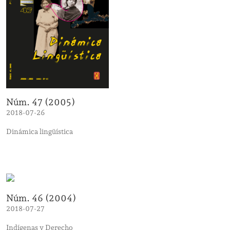
Núm. 47 (2005)
2018-07-26
Dinámica lingüística
Núm. 46 (2004)
2018-07-27
Indígenas y Derecho