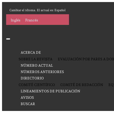
Cambiar el idioma. El actual es:
Español
Núm. 71 (2017): Trace 71
Inglés
Francés
ACERCA DE
SOBRE LA REVISTA
EVALUACIÓN POR PARES A DOB
NÚMERO ACTUAL
NÚMEROS ANTERIORES
DIRECTORIO
COMITÉ CIENTÍFICO
COMITÉ DE REDACCIÓN
EQ
LINEAMIENTOS DE PUBLICACIÓN
AVISOS
BUSCAR