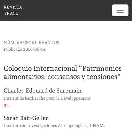
Coloquio Internacional “Patrimonios alimentarios
REVISTA
TRACE
NÚM. 69 (2016)
,
EVENTOS
Publicado 2016-06-14
Coloquio Internacional “Patrimonios
alimentarios: consensos y tensiones"
Charles-Édouard de Suremain
Institut de Recherche pour le Développement
Bio
Sarah Bak-Geller
Instituto de Investigaciones Antropológicas, UNAM.