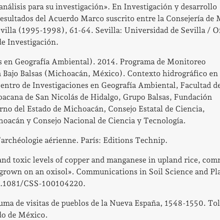
análisis para su investigación». En Investigación y desarrollo
sultados del Acuerdo Marco suscrito entre la Consejería de
illa (1995-1998), 61-64. Sevilla: Universidad de Sevilla / O
e Investigación.
s en Geografía Ambiental). 2014. Programa de Monitoreo
 Bajo Balsas (Michoacán, México). Contexto hidrográfico en 
Centro de Investigaciones en Geografía Ambiental, Facultad d
oacana de San Nicolás de Hidalgo, Grupo Balsas, Fundación
no del Estado de Michoacán, Consejo Estatal de Ciencia,
hoacán y Consejo Nacional de Ciencia y Tecnología.
archéologie aérienne. París: Editions Technip.
and toxic levels of copper and manganese in upland rice, co
grown on an oxisol». Communications in Soil Science and Pl
10.1081/CSS-100104220.
Suma de visitas de pueblos de la Nueva España, 1548-1550. To
do de México.