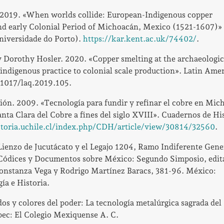
. 2019. «When worlds collide: European-Indigenous copper
nd early Colonial Period of Michoacán, Mexico (1521-1607)» 
Universidade do Porto).
https://kar.kent.ac.uk/74402/
.
y Dorothy Hosler. 2020. «Copper smelting at the archaeologica
ndigenous practice to colonial scale production». Latin Ame
0.1017/laq.2019.105.
ón. 2009. «Tecnología para fundir y refinar el cobre en Mic
nta Clara del Cobre a fines del siglo XVIII». Cuadernos de His
storia.uchile.cl/index.php/CDH/article/view/30814/32560
.
Lienzo de Jucutácato y el Legajo 1204, Ramo Indiferente Gene
 Códices y Documentos sobre México: Segundo Simposio, edit
onstanza Vega y Rodrigo Martínez Baracs, 381-96. México:
ía e Historia.
os y colores del poder: La tecnología metalúrgica sagrada del
ec: El Colegio Mexiquense A. C.