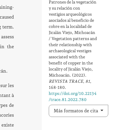
Patrones de la vegetación
mining-
y su relación con
vestigios arqueológicos
 caused
asociados al beneficio de
cobre en la localidad de
g term.
Jicalán Viejo, Michoacán
 assess
/ Vegetation patterns and
their relationship with
 in the
archaeological vestiges
associated with the
benefit of copper in the
locality of Jicalán Viejo,
cán.
Michoacán. (2022).
REVISTA TRACE
,
81
,
sur les
168-180.
https://doi.org/10.22134
ntant à
/trace.81.2022.780
ypes de
Más formatos de cita
scories
 existe