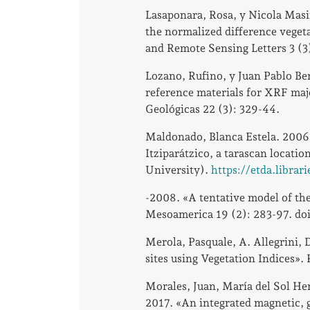
Lasaponara, Rosa, y Nicola Masi
the normalized difference veget
and Remote Sensing Letters 3 (
Lozano, Rufino, y Juan Pablo Ber
reference materials for XRF maj
Geológicas 22 (3): 329-44.
Maldonado, Blanca Estela. 2006.
Itziparátzico, a tarascan locati
University).
https://etda.librar
-2008. «A tentative model of the
Mesoamerica 19 (2): 283-97. 
Merola, Pasquale, A. Allegrini, 
sites using Vegetation Indices»
Morales, Juan, María del Sol He
2017. «An integrated magnetic, g