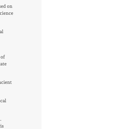
sed on
science
al
 of
tate
ncient
ical
.
is