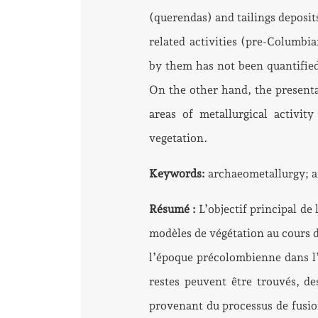
(querendas) and tailings deposit
related activities (pre-Columb
by them has not been quantified,
On the other hand, the presenta
areas of metallurgical activi
vegetation.
Keywords:
archaeometallurgy; a
Résumé :
L’objectif principal de 
modèles de végétation au cours d
l’époque précolombienne dans l’
restes peuvent être trouvés, d
provenant du processus de fusion