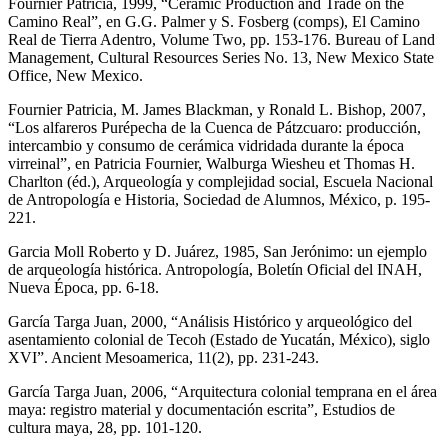
Fournier Patricia, 1999, “Ceramic Production and Trade on the
Camino Real”, en G.G. Palmer y S. Fosberg (comps), El Camino
Real de Tierra Adentro, Volume Two, pp. 153-176. Bureau of Land
Management, Cultural Resources Series No. 13, New Mexico State
Office, New Mexico.
Fournier Patricia, M. James Blackman, y Ronald L. Bishop, 2007,
“Los alfareros Purépecha de la Cuenca de Pátzcuaro: producción,
intercambio y consumo de cerámica vidridada durante la época
virreinal”, en Patricia Fournier, Walburga Wiesheu et Thomas H.
Charlton (éd.), Arqueología y complejidad social, Escuela Nacional
de Antropología e Historia, Sociedad de Alumnos, México, p. 195‐
221.
Garcia Moll Roberto y D. Juárez, 1985, San Jerónimo: un ejemplo
de arqueología histórica. Antropología, Boletín Oficial del INAH,
Nueva Época, pp. 6-18.
García Targa Juan, 2000, “Análisis Histórico y arqueológico del
asentamiento colonial de Tecoh (Estado de Yucatán, México), siglo
XVI”. Ancient Mesoamerica, 11(2), pp. 231-243.
García Targa Juan, 2006, “Arquitectura colonial temprana en el área
maya: registro material y documentación escrita”, Estudios de
cultura maya, 28, pp. 101-120.