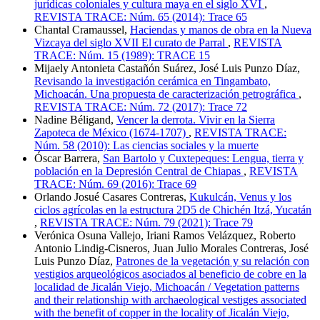
jurídicas coloniales y cultura maya en el siglo XVI
,
REVISTA TRACE: Núm. 65 (2014): Trace 65
Chantal Cramaussel,
Haciendas y manos de obra en la Nueva
Vizcaya del siglo XVII El curato de Parral
,
REVISTA
TRACE: Núm. 15 (1989): TRACE 15
Mijaely Antonieta Castañón Suárez, José Luis Punzo Díaz,
Revisando la investigación cerámica en Tingambato,
Michoacán. Una propuesta de caracterización petrográfica
,
REVISTA TRACE: Núm. 72 (2017): Trace 72
Nadine Béligand,
Vencer la derrota. Vivir en la Sierra
Zapoteca de México (1674-1707)
,
REVISTA TRACE:
Núm. 58 (2010): Las ciencias sociales y la muerte
Óscar Barrera,
San Bartolo y Cuxtepeques: Lengua, tierra y
población en la Depresión Central de Chiapas
,
REVISTA
TRACE: Núm. 69 (2016): Trace 69
Orlando Josué Casares Contreras,
Kukulcán, Venus y los
ciclos agrícolas en la estructura 2D5 de Chichén Itzá, Yucatán
,
REVISTA TRACE: Núm. 79 (2021): Trace 79
Verónica Osuna Vallejo, Iriani Ramos Velázquez, Roberto
Antonio Lindig-Cisneros, Juan Julio Morales Contreras, José
Luis Punzo Díaz,
Patrones de la vegetación y su relación con
vestigios arqueológicos asociados al beneficio de cobre en la
localidad de Jicalán Viejo, Michoacán / Vegetation patterns
and their relationship with archaeological vestiges associated
with the benefit of copper in the locality of Jicalán Viejo,