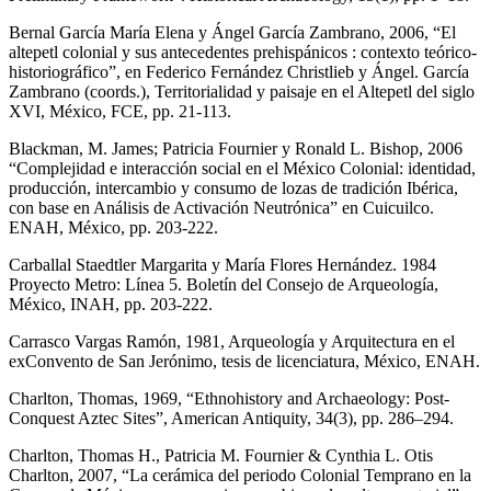
Bernal García María Elena y Ángel García Zambrano, 2006, “El
altepetl colonial y sus antecedentes prehispánicos : contexto teórico-
historiográfico”, en Federico Fernández Christlieb y Ángel. García
Zambrano (coords.), Territorialidad y paisaje en el Altepetl del siglo
XVI, México, FCE, pp. 21-113.
Blackman, M. James; Patricia Fournier y Ronald L. Bishop, 2006
“Complejidad e interacción social en el México Colonial: identidad,
producción, intercambio y consumo de lozas de tradición Ibérica,
con base en Análisis de Activación Neutrónica” en Cuicuilco.
ENAH, México, pp. 203-222.
Carballal Staedtler Margarita y María Flores Hernández. 1984
Proyecto Metro: Línea 5. Boletín del Consejo de Arqueología,
México, INAH, pp. 203-222.
Carrasco Vargas Ramón, 1981, Arqueología y Arquitectura en el
exConvento de San Jerónimo, tesis de licenciatura, México, ENAH.
Charlton, Thomas, 1969, “Ethnohistory and Archaeology: Post-
Conquest Aztec Sites”, American Antiquity, 34(3), pp. 286–294.
Charlton, Thomas H., Patricia M. Fournier & Cynthia L. Otis
Charlton, 2007, “La cerámica del periodo Colonial Temprano en la