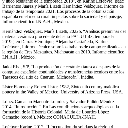
y lítico resultante de la temporada 2018”, en Karine Lefebvre, Isaac
Barrientos Juarez y María Lizeth Hernández Velázquez. Informe de
trabajo de la temporada 2021, Los procesos de la colonización
española en el medio rural: impactos sobre la sociedad y el paisaje,
Informe científico I.N.A.H., México.
Hernández Velázquez, María Lizeth, 2022b, “Análisis preliminar del
material cerámico procedente del sitio PA1-UT 43, temporada
2019”, en Darras Véronique, Alejandra Castañeda, Karine
Lefebvre., Informe técnico sobre los trabajos de campo realizados en
la región de Tres Mezquites, Michoacán en 2019, Informe científico
I.N.A.H., México.
Jadot Elsa, S/P, “La producción de cerámica tarasca después de la
conquista española: continuidades y transferencias técnicas entre los
Tarascos del sitio de Cuarum, Michoacán”. Inédita.
Lister Florence y Robert Lister, 1982, Sixteenth century maiolica
pottery in the Valley of Mexico, University of Arizona Press, USA.
López Camacho María de Lourdes y Salvador Pulido Méndez.
2014. “Introducción”. En Las contribuciones arqueológicas en la
formación de la Historia Colonial, María de Lourdes López
Camacho (coord.), México: CONACULTA-INAH.
Lefebvre Karine, 2012, “L’occupation du sol dans la région d’