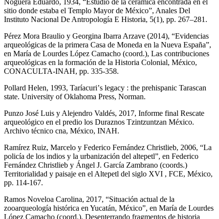
Noguera Eduardo, 1934, “Estudio de la cerámica encontrada en el
sitio donde estaba el Templo Mayor de México”, Anales Del
Instituto Nacional De Antropología E Historia, 5(1), pp. 267–281.
Pérez Mora Braulio y Georgina Ibarra Arzave (2014), “Evidencias
arqueológicas de la primera Casa de Moneda en la Nueva España”,
en María de Lourdes López Camacho (coord.), Las contribuciones
arqueológicas en la formación de la Historia Colonial, México,
CONACULTA-INAH, pp. 335-358.
Pollard Helen, 1993, Taríacuriʼs legacy : the prehispanic Tarascan
state. University of Oklahoma Press, Norman.
Punzo José Luis y Alejendro Valdés, 2017, Informe final Rescate
arqueológico en el predio los Duraznos Tzintzuntzan México.
Archivo técnico cna, México, INAH.
Ramírez Ruiz, Marcelo y Federico Fernández Christlieb, 2006, “La
policía de los indios y la urbanización del altepetl”, en Federico
Fernández Christlieb y Ángel J. García Zambrano (coords.)
Territorialidad y paisaje en el Altepetl del siglo XVI , FCE, México,
pp. 114-167.
Ramos Noveloa Carolina, 2017, “Situación actual de la
zooarqueología histórica en Yucatán, México”, en María de Lourdes
López Camacho (coord.), Desenterrando fragmentos de historia