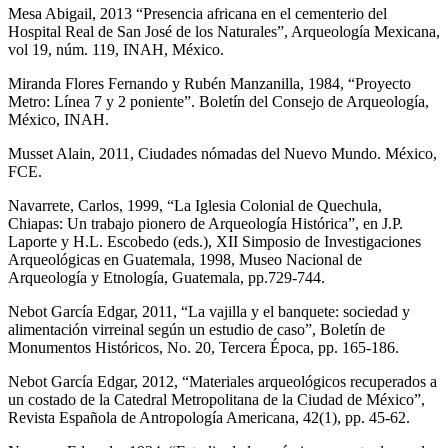
Mesa Abigail, 2013 “Presencia africana en el cementerio del
Hospital Real de San José de los Naturales”, Arqueología Mexicana,
vol 19, núm. 119, INAH, México.
Miranda Flores Fernando y Rubén Manzanilla, 1984, “Proyecto
Metro: Línea 7 y 2 poniente”. Boletín del Consejo de Arqueología,
México, INAH.
Musset Alain, 2011, Ciudades nómadas del Nuevo Mundo. México,
FCE.
Navarrete, Carlos, 1999, “La Iglesia Colonial de Quechula,
Chiapas: Un trabajo pionero de Arqueología Histórica”, en J.P.
Laporte y H.L. Escobedo (eds.), XII Simposio de Investigaciones
Arqueológicas en Guatemala, 1998, Museo Nacional de
Arqueología y Etnología, Guatemala, pp.729-744.
Nebot García Edgar, 2011, “La vajilla y el banquete: sociedad y
alimentación virreinal según un estudio de caso”, Boletín de
Monumentos Históricos, No. 20, Tercera Época, pp. 165-186.
Nebot García Edgar, 2012, “Materiales arqueológicos recuperados a
un costado de la Catedral Metropolitana de la Ciudad de México”,
Revista Española de Antropología Americana, 42(1), pp. 45-62.