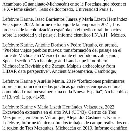
Acámbaro (Guanajuato-Michoacán) entre le Postclassique récent et
le XVIème siècle”, Tesis de doctorado, Universidad Paris 1.
Lefebvre Karine, Isaac Barrientos Juarez y María Lizeth Hernández
Velázquez. 2022. Informe de trabajo de la temporada 2021, Los
procesos de la colonización española en el medio rural: impactos
sobre la sociedad y el paisaje, Informe científico I.N.A.H., México.
Lefebvre Karine, Antoine Dorison y Pedro Urquijo, en prensa,
“Pueblos viejos-pueblos nuevos: transformación del paisaje en el
norte de Michoacán (México) durante el período novohispano”,
Special section “Archaeology and Landscape in northern
Michoacán: Revisiting the Zacapu Malpaís archaeology from
LIDAR data perspective”, Ancient Mesoamerica, Cambridge.
Lefebvre Karine y Aurélie Manin, 2019 “Reflexiones preliminares
sobre la introducción de las prácticas ganaderas europeas en una
comunidad rural mesoamericana en la Nueva España”, Archaeobios,
n°13, vol. 1, pp. 41-65.
Lefebvre Karine y María Lizeth Hernández Velázquez, 2022,
Excavación extensiva en el sitio PA1 (UT43)- Cerrito de Tres
Mezquites”, en Darras Véronique, Alejandra Castañeda, Karine
Lefebvre, Informe técnico sobre los trabajos de campo realizados en
la región de Tres Mezquites, Michoacán en 2019, Informe científico