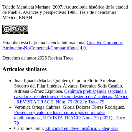
Toledo Mendieta Mariana, 2007, Arqueología histórica de la ciudad
de Puebla. Avances y perspectivas 1988. Tesis de licenciatura,
México, ENAH.
Esta obra está bajo una licencia internacional
Creative Commons
Atribución-NoComercial-CompartirIgual 4.0
.
Derechos de autor 2025 Revista Trace
Artículos similares
Juan Ignacio Macías Quintero, Ciprian Florin Ardelean,
Socorro del Pilar Jiménez Álvarez, Berenice Solis Castillo,
Adriana Gómez Espinosa,
Cerámica prehispánica asociada a
cazadores-recolectores del semidesierto de Zacatecas, México
,
REVISTA TRACE: Núm. 79 (2021): Trace 79
Verónica Ortega Cabrera, Gloria Dolores Torres Rodríguez,
Presencia y valor de los círculos rojos en murales
teotihuacanos
,
REVISTA TRACE: Núm. 79 (2021): Trace
79
Caroline Cunill,
Etnicidad en clave histórica: Categorías