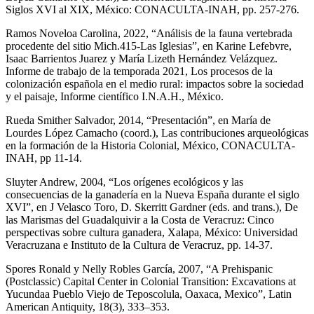
Siglos XVI al XIX, México: CONACULTA-INAH, pp. 257-276.
Ramos Noveloa Carolina, 2022, “Análisis de la fauna vertebrada
procedente del sitio Mich.415-Las Iglesias”, en Karine Lefebvre,
Isaac Barrientos Juarez y María Lizeth Hernández Velázquez.
Informe de trabajo de la temporada 2021, Los procesos de la
colonización española en el medio rural: impactos sobre la sociedad
y el paisaje, Informe científico I.N.A.H., México.
Rueda Smither Salvador, 2014, “Presentación”, en María de
Lourdes López Camacho (coord.), Las contribuciones arqueológicas
en la formación de la Historia Colonial, México, CONACULTA-
INAH, pp 11-14.
Sluyter Andrew, 2004, “Los orígenes ecológicos y las
consecuencias de la ganadería en la Nueva España durante el siglo
XVI”, en J Velasco Toro, D. Skerritt Gardner (eds. and trans.), De
las Marismas del Guadalquivir a la Costa de Veracruz: Cinco
perspectivas sobre cultura ganadera, Xalapa, México: Universidad
Veracruzana e Instituto de la Cultura de Veracruz, pp. 14-37.
Spores Ronald y Nelly Robles García, 2007, “A Prehispanic
(Postclassic) Capital Center in Colonial Transition: Excavations at
Yucundaa Pueblo Viejo de Teposcolula, Oaxaca, Mexico”, Latin
American Antiquity, 18(3), 333–353.