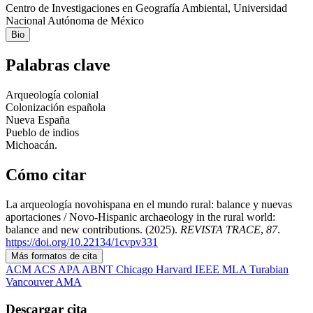
Centro de Investigaciones en Geografía Ambiental, Universidad
Nacional Autónoma de México
Bio
Palabras clave
Arqueología colonial
Colonización española
Nueva España
Pueblo de indios
Michoacán.
Cómo citar
La arqueología novohispana en el mundo rural: balance y nuevas
aportaciones / Novo-Hispanic archaeology in the rural world:
balance and new contributions. (2025).
REVISTA TRACE
,
87
.
https://doi.org/10.22134/1cvpv331
Más formatos de cita
ACM
ACS
APA
ABNT
Chicago
Harvard
IEEE
MLA
Turabian
Vancouver
AMA
Descargar cita