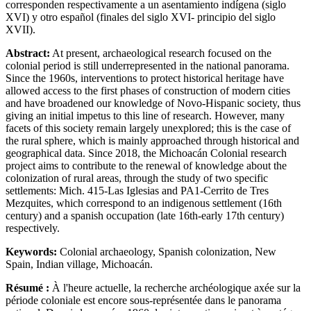
corresponden respectivamente a un asentamiento indígena (siglo
XVI) y otro español (finales del siglo XVI- principio del siglo
XVII).
Abstract:
At present, archaeological research focused on the
colonial period is still underrepresented in the national panorama.
Since the 1960s, interventions to protect historical heritage have
allowed access to the first phases of construction of modern cities
and have broadened our knowledge of Novo-Hispanic society, thus
giving an initial impetus to this line of research. However, many
facets of this society remain largely unexplored; this is the case of
the rural sphere, which is mainly approached through historical and
geographical data. Since 2018, the Michoacán Colonial research
project aims to contribute to the renewal of knowledge about the
colonization of rural areas, through the study of two specific
settlements: Mich. 415-Las Iglesias and PA1-Cerrito de Tres
Mezquites, which correspond to an indigenous settlement (16th
century) and a spanish occupation (late 16th-early 17th century)
respectively.
Keywords:
Colonial archaeology, Spanish colonization, New
Spain, Indian village, Michoacán.
Résumé :
À l'heure actuelle, la recherche archéologique axée sur la
période coloniale est encore sous-représentée dans le panorama