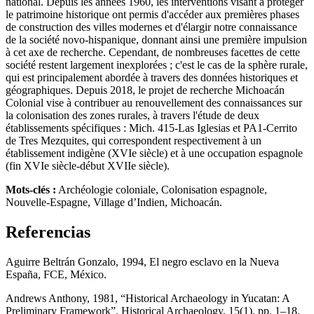
national. Depuis les années 1960, les interventions visant à protéger
le patrimoine historique ont permis d'accéder aux premières phases
de construction des villes modernes et d'élargir notre connaissance
de la société novo-hispanique, donnant ainsi une première impulsion
à cet axe de recherche. Cependant, de nombreuses facettes de cette
société restent largement inexplorées ; c'est le cas de la sphère rurale,
qui est principalement abordée à travers des données historiques et
géographiques. Depuis 2018, le projet de recherche Michoacán
Colonial vise à contribuer au renouvellement des connaissances sur
la colonisation des zones rurales, à travers l'étude de deux
établissements spécifiques : Mich. 415-Las Iglesias et PA1-Cerrito
de Tres Mezquites, qui correspondent respectivement à un
établissement indigène (XVIe siècle) et à une occupation espagnole
(fin XVIe siècle-début XVIIe siècle).
Mots-clés :
Archéologie coloniale, Colonisation espagnole,
Nouvelle-Espagne, Village d’Indien, Michoacán.
Referencias
Aguirre Beltrán Gonzalo, 1994, El negro esclavo en la Nueva
España, FCE, México.
Andrews Anthony, 1981, “Historical Archaeology in Yucatan: A
Preliminary Framework”. Historical Archaeology, 15(1), pp. 1–18.