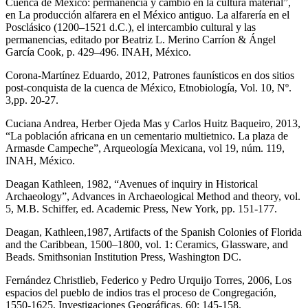
Cuenca de México: permanencia y cambio en la cultura material”,
en La producción alfarera en el México antiguo. La alfarería en el
Posclásico (1200–1521 d.C.), el intercambio cultural y las
permanencias, editado por Beatriz L. Merino Carríon & Ángel
García Cook, p. 429–496. INAH, México.
Corona-Martínez Eduardo, 2012, Patrones faunísticos en dos sitios
post-conquista de la cuenca de México, Etnobiología, Vol. 10, Nº.
3,pp. 20-27.
Cuciana Andrea, Herber Ojeda Mas y Carlos Huitz Baqueiro, 2013,
“La población africana en un cementario multietnico. La plaza de
Armasde Campeche”, Arqueología Mexicana, vol 19, núm. 119,
INAH, México.
Deagan Kathleen, 1982, “Avenues of inquiry in Historical
Archaeology”, Advances in Archaeological Method and theory, vol.
5, M.B. Schiffer, ed. Academic Press, New York, pp. 151-177.
Deagan, Kathleen,1987, Artifacts of the Spanish Colonies of Florida
and the Caribbean, 1500–1800, vol. 1: Ceramics, Glassware, and
Beads. Smithsonian Institution Press, Washington DC.
Fernández Christlieb, Federico y Pedro Urquijo Torres, 2006, Los
espacios del pueblo de indios tras el proceso de Congregación,
1550-1625, Investigaciones Geográficas, 60: 145-158.